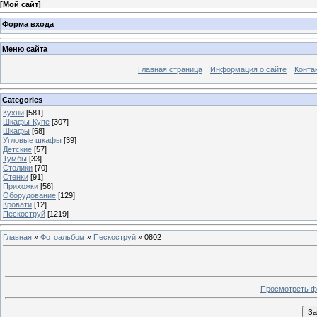
[
Мой сайт
]
Форма входа
Меню сайта
Главная страница
Информация о сайте
Конта
Categories
Кухни
[581]
Шкафы-Купе
[307]
Шкафы
[68]
Угловые шкафы
[39]
Детские
[57]
Тумбы
[33]
Столики
[70]
Стенки
[91]
Прихожки
[56]
Оборудование
[129]
Кровати
[12]
Пескоструй
[1219]
Главная
»
Фотоальбом
»
Пескоструй
» 0802
Просмотреть ф