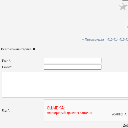
« Предыдущая
|
413
414
415
4
Всего комментариев
:
0
Имя *:
Email *:
Код *: