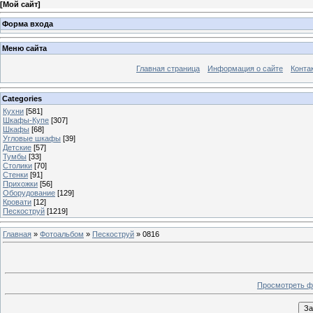
[
Мой сайт
]
Форма входа
Меню сайта
Главная страница
Информация о сайте
Конта
Categories
Кухни
[581]
Шкафы-Купе
[307]
Шкафы
[68]
Угловые шкафы
[39]
Детские
[57]
Тумбы
[33]
Столики
[70]
Стенки
[91]
Прихожки
[56]
Оборудование
[129]
Кровати
[12]
Пескоструй
[1219]
Главная
»
Фотоальбом
»
Пескоструй
» 0816
Просмотреть ф