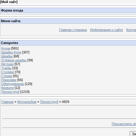
[
Мой сайт
]
Форма входа
Меню сайта
Главная страница
Информация о сайте
Конта
Categories
Кухни
[581]
Шкафы-Купе
[307]
Шкафы
[68]
Угловые шкафы
[39]
Детские
[57]
Тумбы
[33]
Столики
[70]
Стенки
[91]
Прихожки
[56]
Оборудование
[129]
Кровати
[12]
Пескоструй
[1219]
Главная
»
Фотоальбом
»
Пескоструй
» 0829
Просмотреть ф