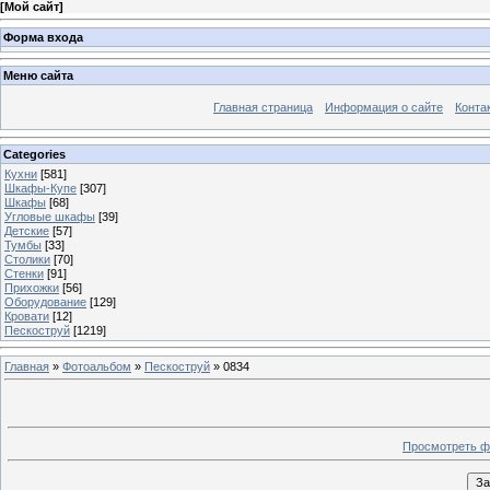
[
Мой сайт
]
Форма входа
Меню сайта
Главная страница
Информация о сайте
Конта
Categories
Кухни
[581]
Шкафы-Купе
[307]
Шкафы
[68]
Угловые шкафы
[39]
Детские
[57]
Тумбы
[33]
Столики
[70]
Стенки
[91]
Прихожки
[56]
Оборудование
[129]
Кровати
[12]
Пескоструй
[1219]
Главная
»
Фотоальбом
»
Пескоструй
» 0834
Просмотреть ф