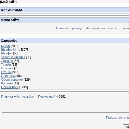
[
Мой сайт
]
Форма входа
Меню сайта
Главная страница
Информация о сайте
Конта
Categories
Кухни
[581]
Шкафы-Купе
[307]
Шкафы
[68]
Угловые шкафы
[39]
Детские
[57]
Тумбы
[33]
Столики
[70]
Стенки
[91]
Прихожки
[56]
Оборудование
[129]
Кровати
[12]
Пескоструй
[1219]
Главная
»
Фотоальбом
»
Пескоструй
» 0881
Просмотреть ф