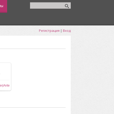
мы
Регистрация
|
Вход
0
ере
erjAnte