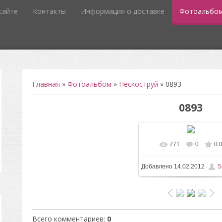
сайте
Контакты
Информация о доставке
Фотоальбо
Главная
»
Фотоальбом
»
Пескоструй
» 0893
0893
771
0
0.
В реальном разм
Добавлено
14.02.2012
S
496x732
/ 14.4Kb
Всего комментариев
:
0