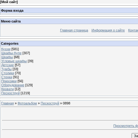
[
Мой сайт
]
Форма входа
Меню сайта
Главная страница
Информация о сайте
Конта
Categories
Кухни
[581]
Шкафы-Купе
[307]
Шкафы
[68]
Угловые шкафы
[39]
Детские
[57]
Тумбы
[33]
Столики
[70]
Стенки
[91]
Прихожки
[56]
Оборудование
[129]
Кровати
[12]
Пескоструй
[1219]
Главная
»
Фотоальбом
»
Пескоструй
» 0898
Просмотреть ф