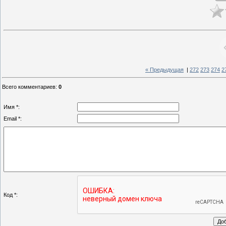
« Предыдущая
|
272
273
274
2
Всего комментариев
:
0
Имя *:
Email *:
Код *: