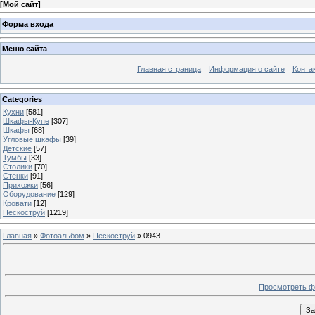
[
Мой сайт
]
Форма входа
Меню сайта
Главная страница
Информация о сайте
Конта
Categories
Кухни
[581]
Шкафы-Купе
[307]
Шкафы
[68]
Угловые шкафы
[39]
Детские
[57]
Тумбы
[33]
Столики
[70]
Стенки
[91]
Прихожки
[56]
Оборудование
[129]
Кровати
[12]
Пескоструй
[1219]
Главная
»
Фотоальбом
»
Пескоструй
» 0943
Просмотреть ф