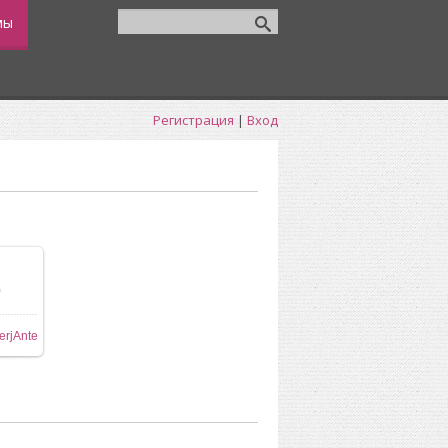
мы
Регистрация
|
Вход
0
ере
erjAnte