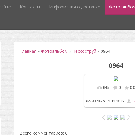
сайте
Контакты
Информация о доставке
Фотоальбо
Главная
»
Фотоальбом
»
Пескоструй
» 0964
0964
645
0
0.
В реальном разм
Добавлено
14.02.2012
S
945x732
/ 53.2Kb
Всего комментариев
:
0