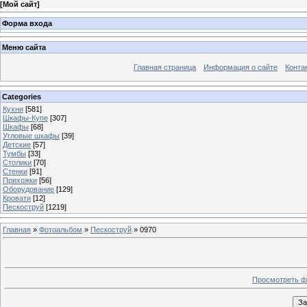
[
Мой сайт
]
Форма входа
Меню сайта
Главная страница
Информация о сайте
Конта
Categories
Кухни
[581]
Шкафы-Купе
[307]
Шкафы
[68]
Угловые шкафы
[39]
Детские
[57]
Тумбы
[33]
Столики
[70]
Стенки
[91]
Прихожки
[56]
Оборудование
[129]
Кровати
[12]
Пескоструй
[1219]
Главная
»
Фотоальбом
»
Пескоструй
» 0970
Просмотреть ф