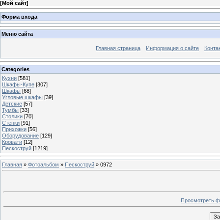
[
Мой сайт
]
Форма входа
Меню сайта
Главная страница
Информация о сайте
Конта
Categories
Кухни
[581]
Шкафы-Купе
[307]
Шкафы
[68]
Угловые шкафы
[39]
Детские
[57]
Тумбы
[33]
Столики
[70]
Стенки
[91]
Прихожки
[56]
Оборудование
[129]
Кровати
[12]
Пескоструй
[1219]
Главная
»
Фотоальбом
»
Пескоструй
» 0972
Просмотреть ф