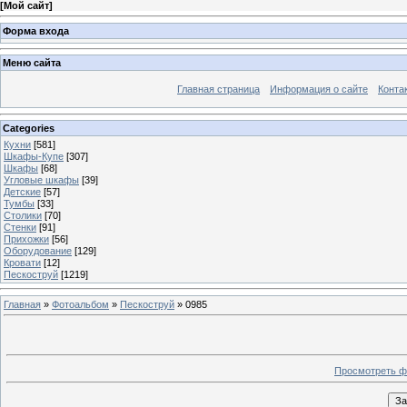
[
Мой сайт
]
Форма входа
Меню сайта
Главная страница
Информация о сайте
Конта
Categories
Кухни
[581]
Шкафы-Купе
[307]
Шкафы
[68]
Угловые шкафы
[39]
Детские
[57]
Тумбы
[33]
Столики
[70]
Стенки
[91]
Прихожки
[56]
Оборудование
[129]
Кровати
[12]
Пескоструй
[1219]
Главная
»
Фотоальбом
»
Пескоструй
» 0985
Просмотреть ф