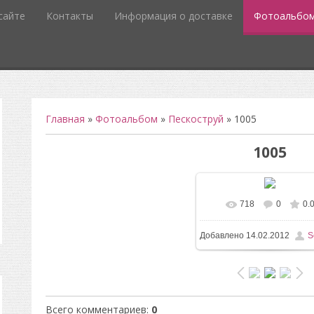
сайте
Контакты
Информация о доставке
Фотоальбо
Главная
»
Фотоальбом
»
Пескоструй
» 1005
1005
718
0
0.
В реальном разм
Добавлено
14.02.2012
S
756x732
/ 49.2Kb
Всего комментариев
:
0