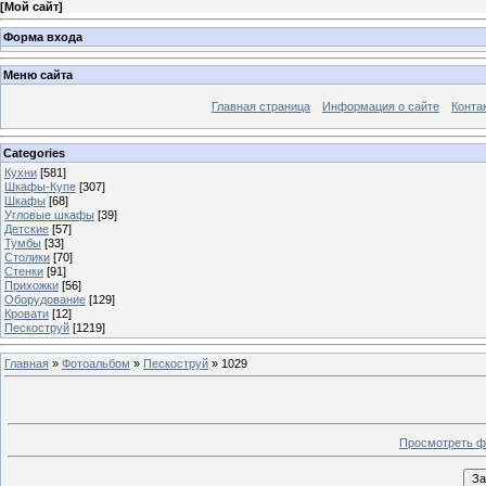
[
Мой сайт
]
Форма входа
Меню сайта
Главная страница
Информация о сайте
Конта
Categories
Кухни
[581]
Шкафы-Купе
[307]
Шкафы
[68]
Угловые шкафы
[39]
Детские
[57]
Тумбы
[33]
Столики
[70]
Стенки
[91]
Прихожки
[56]
Оборудование
[129]
Кровати
[12]
Пескоструй
[1219]
Главная
»
Фотоальбом
»
Пескоструй
» 1029
Просмотреть ф