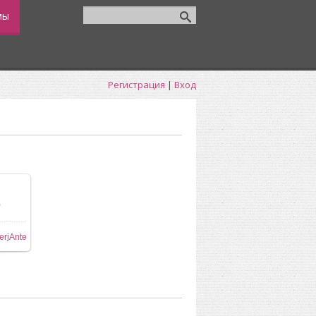
мы
Регистрация
|
Вход
0
ере
erjAnte