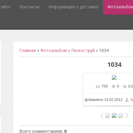
сайте
Контакты
Информация о доставке
Фотоальбо
Главная
»
Фотоальбом
»
Пескоструй
» 1034
1034
759
0
0.
В реальном разм
Добавлено
14.02.2012
S
756x732
/ 66.3Kb
Всего комментариев
:
0