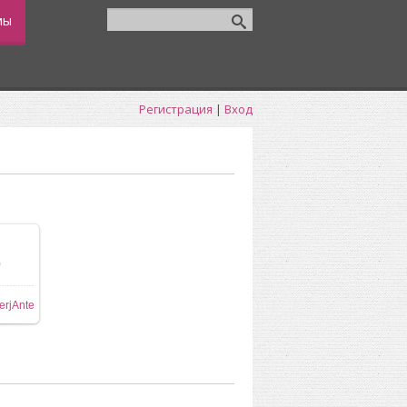
мы
Регистрация
|
Вход
0
ере
erjAnte