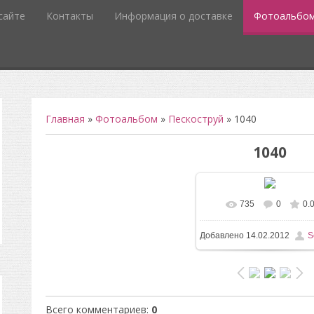
сайте
Контакты
Информация о доставке
Фотоальбо
Главная
»
Фотоальбом
»
Пескоструй
» 1040
1040
735
0
0.
В реальном разм
Добавлено
14.02.2012
S
496x732
/ 66.3Kb
Всего комментариев
:
0