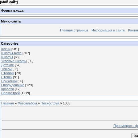
[
Мой сайт
]
Форма входа
Меню сайта
Главная страница
Информация о сайте
Конта
Categories
Кухни
[581]
Шкафы-Купе
[307]
Шкафы
[68]
Угловые шкафы
[39]
Детские
[57]
Тумбы
[33]
Столики
[70]
Стенки
[91]
Прихожки
[56]
Оборудование
[129]
Кровати
[12]
Пескоструй
[1219]
Главная
»
Фотоальбом
»
Пескоструй
» 1055
Просмотреть ф