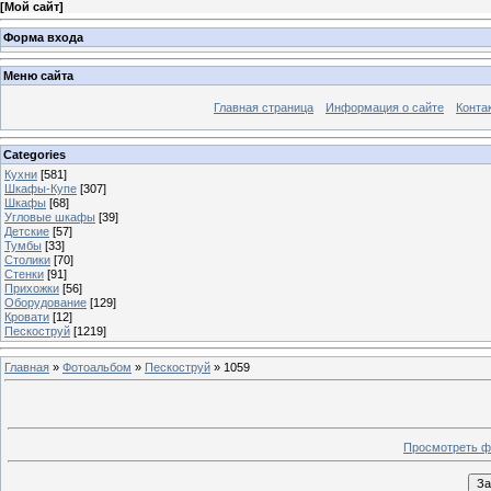
[
Мой сайт
]
Форма входа
Меню сайта
Главная страница
Информация о сайте
Конта
Categories
Кухни
[581]
Шкафы-Купе
[307]
Шкафы
[68]
Угловые шкафы
[39]
Детские
[57]
Тумбы
[33]
Столики
[70]
Стенки
[91]
Прихожки
[56]
Оборудование
[129]
Кровати
[12]
Пескоструй
[1219]
Главная
»
Фотоальбом
»
Пескоструй
» 1059
Просмотреть ф