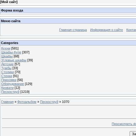
[
Мой сайт
]
Форма входа
Меню сайта
Главная страница
Информация о сайте
Конта
Categories
Кухни
[581]
Шкафы-Купе
[307]
Шкафы
[68]
Угловые шкафы
[39]
Детские
[57]
Тумбы
[33]
Столики
[70]
Стенки
[91]
Прихожки
[56]
Оборудование
[129]
Кровати
[12]
Пескоструй
[1219]
Главная
»
Фотоальбом
»
Пескоструй
» 1070
Просмотреть ф