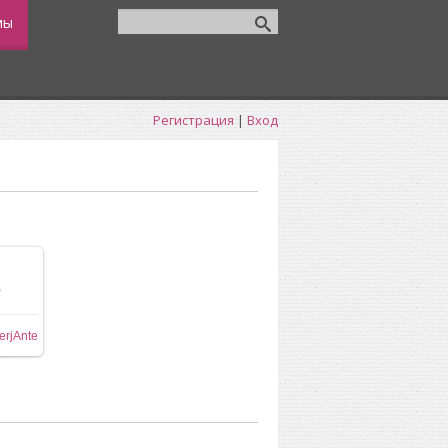
мы
Регистрация
|
Вход
0
ере
erjAnte