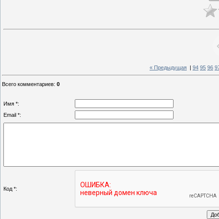
« Предыдущая
|
94
95
96
9
Всего комментариев
:
0
Имя *:
Email *:
Код *: