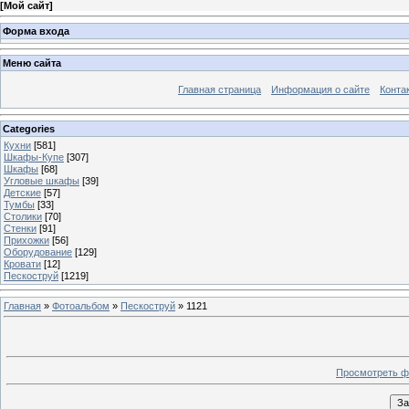
[
Мой сайт
]
Форма входа
Меню сайта
Главная страница
Информация о сайте
Конта
Categories
Кухни
[581]
Шкафы-Купе
[307]
Шкафы
[68]
Угловые шкафы
[39]
Детские
[57]
Тумбы
[33]
Столики
[70]
Стенки
[91]
Прихожки
[56]
Оборудование
[129]
Кровати
[12]
Пескоструй
[1219]
Главная
»
Фотоальбом
»
Пескоструй
» 1121
Просмотреть ф