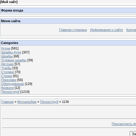
[
Мой сайт
]
Форма входа
Меню сайта
Главная страница
Информация о сайте
Конта
Categories
Кухни
[581]
Шкафы-Купе
[307]
Шкафы
[68]
Угловые шкафы
[39]
Детские
[57]
Тумбы
[33]
Столики
[70]
Стенки
[91]
Прихожки
[56]
Оборудование
[129]
Кровати
[12]
Пескоструй
[1219]
Главная
»
Фотоальбом
»
Пескоструй
» 1136
Просмотреть ф