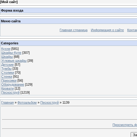
[
Мой сайт
]
Форма входа
Меню сайта
Главная страница
Информация о сайте
Конта
Categories
Кухни
[581]
Шкафы-Купе
[307]
Шкафы
[68]
Угловые шкафы
[39]
Детские
[57]
Тумбы
[33]
Столики
[70]
Стенки
[91]
Прихожки
[56]
Оборудование
[129]
Кровати
[12]
Пескоструй
[1219]
Главная
»
Фотоальбом
»
Пескоструй
» 1139
Просмотреть ф