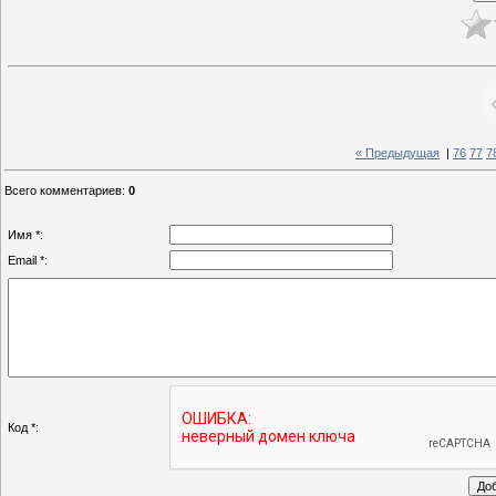
« Предыдущая
|
76
77
7
Всего комментариев
:
0
Имя *:
Email *:
Код *: