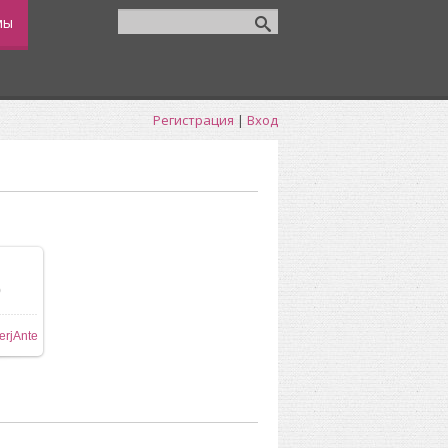
мы
Регистрация
|
Вход
0
ере
erjAnte