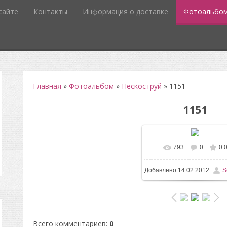
сайте
Контакты
Информация о доставке
Фотоальбо
Главная
»
Фотоальбом
»
Пескоструй
» 1151
1151
793
0
0.
В реальном разм
Добавлено
14.02.2012
S
496x732
/ 66.3Kb
Всего комментариев
:
0