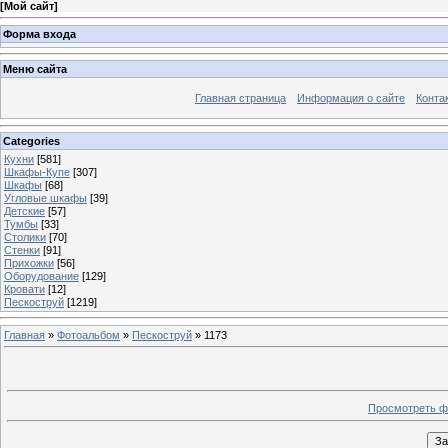
[
Мой сайт
]
Форма входа
Меню сайта
Главная страница
Информация о сайте
Конта
Categories
Кухни
[581]
Шкафы-Купе
[307]
Шкафы
[68]
Угловые шкафы
[39]
Детские
[57]
Тумбы
[33]
Столики
[70]
Стенки
[91]
Прихожки
[56]
Оборудование
[129]
Кровати
[12]
Пескоструй
[1219]
Главная
»
Фотоальбом
»
Пескоструй
» 1173
Просмотреть ф