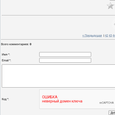
« Предыдущая
|
42
43
4
Всего комментариев
:
0
Имя *:
Email *:
Код *: