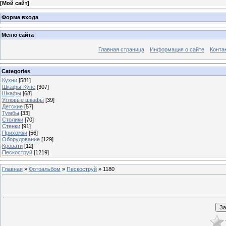
[
Мой сайт
]
Форма входа
Меню сайта
Главная страница
Информация о сайте
Конта
Categories
Кухни
[581]
Шкафы-Купе
[307]
Шкафы
[68]
Угловые шкафы
[39]
Детские
[57]
Тумбы
[33]
Столики
[70]
Стенки
[91]
Прихожки
[56]
Оборудование
[129]
Кровати
[12]
Пескоструй
[1219]
Главная
»
Фотоальбом
»
Пескоструй
» 1180