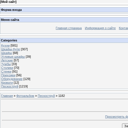
[
Мой сайт
]
Форма входа
Меню сайта
Главная страница
Информация о сайте
Конта
Categories
Кухни
[581]
Шкафы-Купе
[307]
Шкафы
[68]
Угловые шкафы
[39]
Детские
[57]
Тумбы
[33]
Столики
[70]
Стенки
[91]
Прихожки
[56]
Оборудование
[129]
Кровати
[12]
Пескоструй
[1219]
Главная
»
Фотоальбом
»
Пескоструй
» 1182
Просмотреть ф