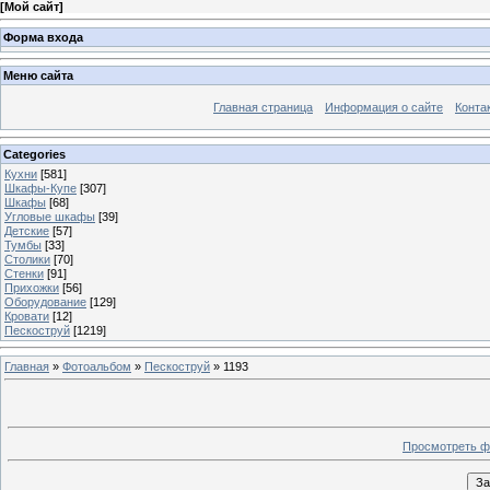
[
Мой сайт
]
Форма входа
Меню сайта
Главная страница
Информация о сайте
Конта
Categories
Кухни
[581]
Шкафы-Купе
[307]
Шкафы
[68]
Угловые шкафы
[39]
Детские
[57]
Тумбы
[33]
Столики
[70]
Стенки
[91]
Прихожки
[56]
Оборудование
[129]
Кровати
[12]
Пескоструй
[1219]
Главная
»
Фотоальбом
»
Пескоструй
» 1193
Просмотреть ф