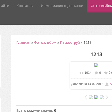
сайте
Контакты
Информация о доставке
Фотоальбо
Главная
»
Фотоальбом
»
Пескоструй
» 1213
1213
1014
0
0.
В реальном разм
Добавлено
14.02.2012
S
552x785
/ 124.1Kb
Всего комментариев
:
0