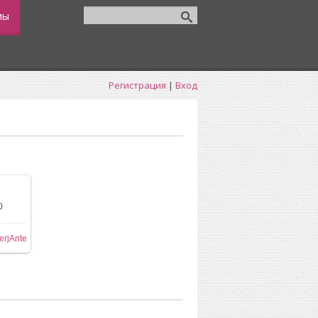
мы
Регистрация
|
Вход
0
ере
erjAnte