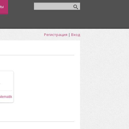
мы
Регистрация
|
Вход
0
84x512
tematik