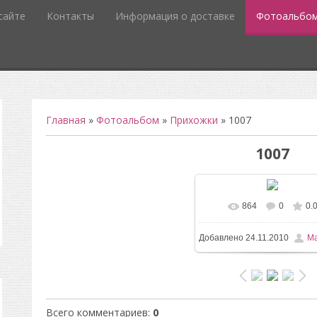
сайте
Контакты
Информация о доставке
Фотоальбо
Главная
»
Фотоальбом
»
Прихожки
» 1007
1007
864
0
0.
В реальном размере
3
Добавлено
24.11.2010
Ma
/ 26.3Kb
Всего комментариев
:
0