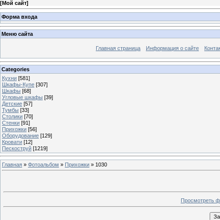
[
Мой сайт
]
Форма входа
Меню сайта
Главная страница
Информация о сайте
Конта
Categories
Кухни
[581]
Шкафы-Купе
[307]
Шкафы
[68]
Угловые шкафы
[39]
Детские
[57]
Тумбы
[33]
Столики
[70]
Стенки
[91]
Прихожки
[56]
Оборудование
[129]
Кровати
[12]
Пескоструй
[1219]
Главная
»
Фотоальбом
»
Прихожки
» 1030
Просмотреть ф