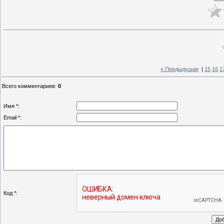
« Предыдущая
|
15
16
1
Всего комментариев
:
0
Имя *:
Email *:
Код *: