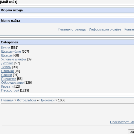
[
Мой сайт
]
Форма входа
Меню сайта
Главная страница
Информация о сайте
Конта
Categories
Кухни
[581]
Шкафы-Купе
[307]
Шкафы
[68]
Угловые шкафы
[39]
Детские
[57]
Тумбы
[33]
Столики
[70]
Стенки
[91]
Прихожки
[56]
Оборудование
[129]
Кровати
[12]
Пескоструй
[1219]
Главная
»
Фотоальбом
»
Прихожки
» 1036
Просмотреть ф