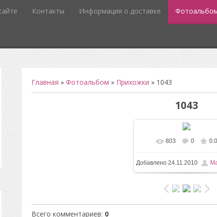
сайте
Контакты
Информация о доставке
Фотоальбо
Главная
»
Фотоальбом
»
Прихожки
» 1043
1043
803
0
0.
В реальном размере
4
Добавлено
24.11.2010
Ma
/ 78.5Kb
Всего комментариев
:
0