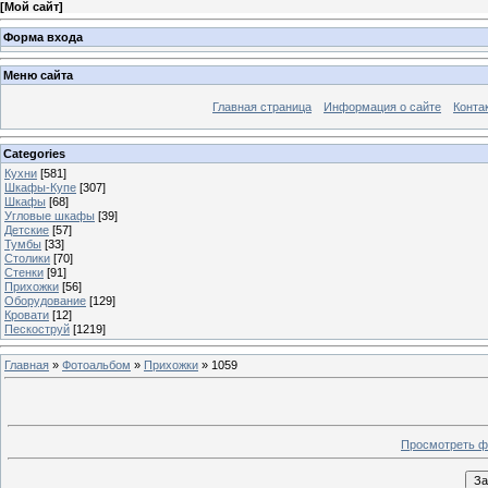
[
Мой сайт
]
Форма входа
Меню сайта
Главная страница
Информация о сайте
Конта
Categories
Кухни
[581]
Шкафы-Купе
[307]
Шкафы
[68]
Угловые шкафы
[39]
Детские
[57]
Тумбы
[33]
Столики
[70]
Стенки
[91]
Прихожки
[56]
Оборудование
[129]
Кровати
[12]
Пескоструй
[1219]
Главная
»
Фотоальбом
»
Прихожки
» 1059
Просмотреть ф