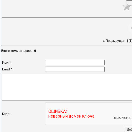
« Предыдущая
| [
1
Всего комментариев
:
0
Имя *:
Email *:
Код *: