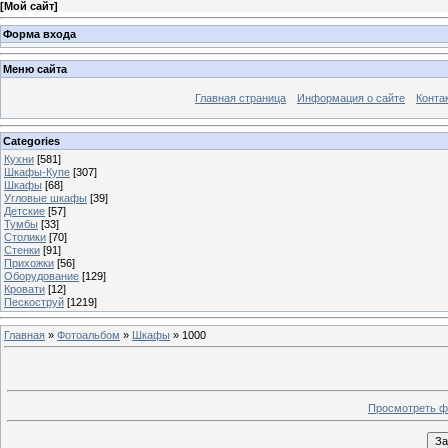
[
Мой сайт
]
Форма входа
Меню сайта
Главная страница
Информация о сайте
Конта
Categories
Кухни
[581]
Шкафы-Купе
[307]
Шкафы
[68]
Угловые шкафы
[39]
Детские
[57]
Тумбы
[33]
Столики
[70]
Стенки
[91]
Прихожки
[56]
Оборудование
[129]
Кровати
[12]
Пескоструй
[1219]
Главная
»
Фотоальбом
»
Шкафы
» 1000
Просмотреть ф