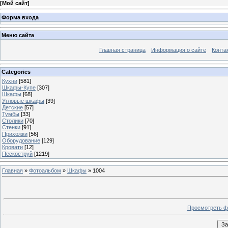
[
Мой сайт
]
Форма входа
Меню сайта
Главная страница
Информация о сайте
Конта
Categories
Кухни
[581]
Шкафы-Купе
[307]
Шкафы
[68]
Угловые шкафы
[39]
Детские
[57]
Тумбы
[33]
Столики
[70]
Стенки
[91]
Прихожки
[56]
Оборудование
[129]
Кровати
[12]
Пескоструй
[1219]
Главная
»
Фотоальбом
»
Шкафы
» 1004
Просмотреть ф