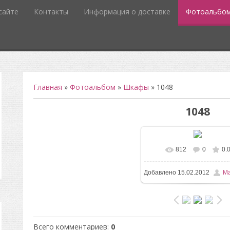
сайте
Контакты
Информация о доставке
Фотоальбо
Главная
»
Фотоальбом
»
Шкафы
» 1048
1048
812
0
0.
В реальном разм
Добавлено
15.02.2012
Ma
1200x1600
/ 148.4Kb
Всего комментариев
:
0