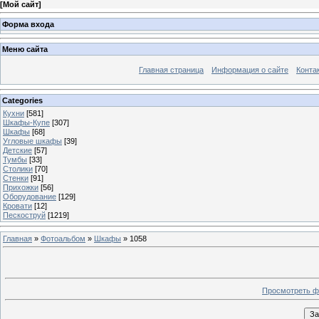
[
Мой сайт
]
Форма входа
Меню сайта
Главная страница
Информация о сайте
Конта
Categories
Кухни
[581]
Шкафы-Купе
[307]
Шкафы
[68]
Угловые шкафы
[39]
Детские
[57]
Тумбы
[33]
Столики
[70]
Стенки
[91]
Прихожки
[56]
Оборудование
[129]
Кровати
[12]
Пескоструй
[1219]
Главная
»
Фотоальбом
»
Шкафы
» 1058
Просмотреть ф