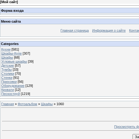
[
Мой сайт
]
Форма входа
Меню сайта
Главная страница
Информация о сайте
Конта
Categories
Кухни
[581]
Шкафы-Купе
[307]
Шкафы
[68]
Угловые шкафы
[39]
Детские
[57]
Тумбы
[33]
Столики
[70]
Стенки
[91]
Прихожки
[56]
Оборудование
[129]
Кровати
[12]
Пескоструй
[1219]
Главная
»
Фотоальбом
»
Шкафы
» 1060
Просмотреть ф