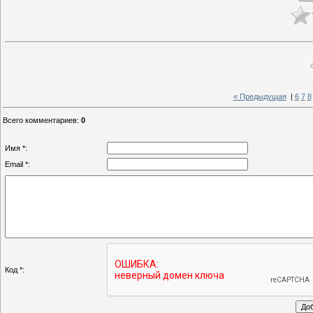
« Предыдущая
|
6
7
8
Всего комментариев
:
0
Имя *:
Email *:
Код *: