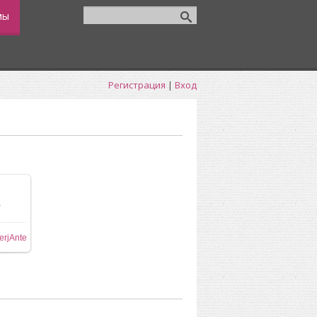
мы
Регистрация
|
Вход
0
ере
erjAnte