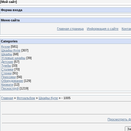
[
Мой сайт
]
Форма входа
Меню сайта
Главная страница
Информация о сайте
Конта
Categories
Кухни
[581]
Шкафы-Купе
[307]
Шкафы
[68]
Угловые шкафы
[39]
Детские
[57]
Тумбы
[33]
Столики
[70]
Стенки
[91]
Прихожки
[56]
Оборудование
[129]
Кровати
[12]
Пескоструй
[1219]
Главная
»
Фотоальбом
»
Шкафы-Купе
» - 1005
Просмотреть ф