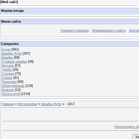
[
Мой сайт
]
Форма входа
Меню сайта
Главная страница
Информация о сайте
Конта
Categories
Кухни
[581]
Шкафы-Купе
[307]
Шкафы
[68]
Угловые шкафы
[39]
Детские
[57]
Тумбы
[33]
Столики
[70]
Стенки
[91]
Прихожки
[56]
Оборудование
[129]
Кровати
[12]
Пескоструй
[1219]
Главная
»
Фотоальбом
»
Шкафы-Купе
» - 1017
Просмотреть ф