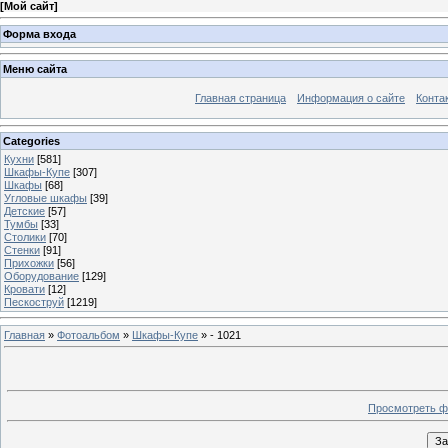
[
Мой сайт
]
Форма входа
Меню сайта
Главная страница
Информация о сайте
Конта
Categories
Кухни
[581]
Шкафы-Купе
[307]
Шкафы
[68]
Угловые шкафы
[39]
Детские
[57]
Тумбы
[33]
Столики
[70]
Стенки
[91]
Прихожки
[56]
Оборудование
[129]
Кровати
[12]
Пескоструй
[1219]
Главная
»
Фотоальбом
»
Шкафы-Купе
» - 1021
Просмотреть ф