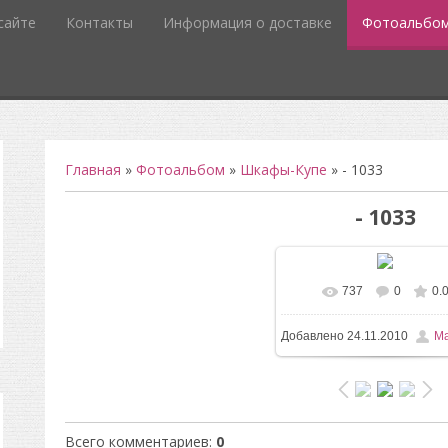
сайте
Контакты
Информация о доставке
Фотоальбо
Главная
»
Фотоальбом
»
Шкафы-Купе
» - 1033
- 1033
737
0
0.
В реальном размере
5
Добавлено
24.11.2010
Ma
/ 61.3Kb
Всего комментариев
:
0