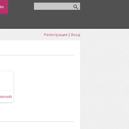
мы
Регистрация
|
Вход
0
12x384
tematik