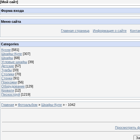
[
Мой сайт
]
Форма входа
Меню сайта
Главная страница
Информация о сайте
Конта
Categories
Кухни
[581]
Шкафы-Купе
[307]
Шкафы
[68]
Угловые шкафы
[39]
Детские
[57]
Тумбы
[33]
Столики
[70]
Стенки
[91]
Прихожки
[56]
Оборудование
[129]
Кровати
[12]
Пескоструй
[1219]
Главная
»
Фотоальбом
»
Шкафы-Купе
» - 1042
Просмотреть ф