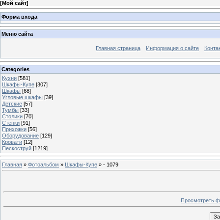
[
Мой сайт
]
Форма входа
Меню сайта
Главная страница
Информация о сайте
Конта
Categories
Кухни
[581]
Шкафы-Купе
[307]
Шкафы
[68]
Угловые шкафы
[39]
Детские
[57]
Тумбы
[33]
Столики
[70]
Стенки
[91]
Прихожки
[56]
Оборудование
[129]
Кровати
[12]
Пескоструй
[1219]
Главная
»
Фотоальбом
»
Шкафы-Купе
» - 1079
Просмотреть ф