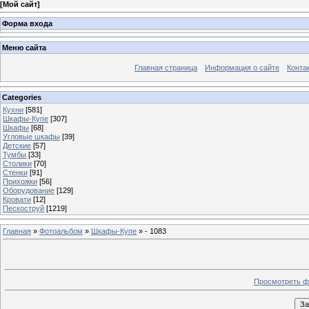
[
Мой сайт
]
Форма входа
Меню сайта
Главная страница
Информация о сайте
Конта
Categories
Кухни
[581]
Шкафы-Купе
[307]
Шкафы
[68]
Угловые шкафы
[39]
Детские
[57]
Тумбы
[33]
Столики
[70]
Стенки
[91]
Прихожки
[56]
Оборудование
[129]
Кровати
[12]
Пескоструй
[1219]
Главная
»
Фотоальбом
»
Шкафы-Купе
» - 1083
Просмотреть ф