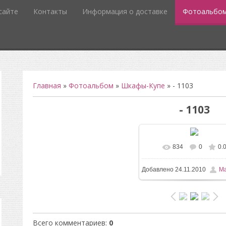
сайте
Контакты
Информация о доставке
Фотоальбо
Главная
»
Фотоальбом
»
Шкафы-Купе
» - 1103
- 1103
834
0
0.
В реальном разм
Добавлено
24.11.2010
Ma
1280x960
/ 182.8Kb
Всего комментариев
:
0