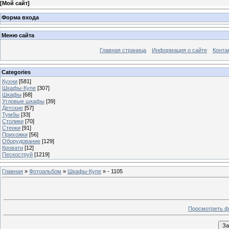
[
Мой сайт
]
Форма входа
Меню сайта
Главная страница
Информация о сайте
Конта
Categories
Кухни
[581]
Шкафы-Купе
[307]
Шкафы
[68]
Угловые шкафы
[39]
Детские
[57]
Тумбы
[33]
Столики
[70]
Стенки
[91]
Прихожки
[56]
Оборудование
[129]
Кровати
[12]
Пескоструй
[1219]
Главная
»
Фотоальбом
»
Шкафы-Купе
» - 1105
Просмотреть ф