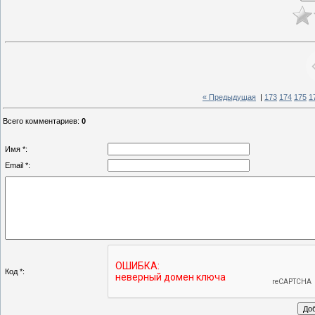
« Предыдущая
|
173
174
175
1
Всего комментариев
:
0
Имя *:
Email *:
Код *: