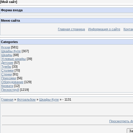
[
Мой сайт
]
Форма входа
Меню сайта
Главная страница
Информация о сайте
Конта
Categories
Кухни
[581]
Шкафы-Купе
[307]
Шкафы
[68]
Угловые шкафы
[39]
Детские
[57]
Тумбы
[33]
Столики
[70]
Стенки
[91]
Прихожки
[56]
Оборудование
[129]
Кровати
[12]
Пескоструй
[1219]
Главная
»
Фотоальбом
»
Шкафы-Купе
» - 1131
Просмотреть ф